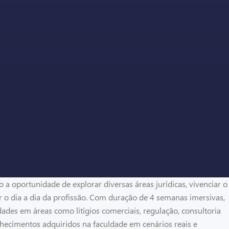
 a oportunidade de explorar diversas áreas jurídicas, vivenciar o
o dia a dia da profissão. Com duração de 4 semanas imersivas,
des em áreas como litígios comerciais, regulação, consultoria
onhecimentos adquiridos na faculdade em cenários reais e