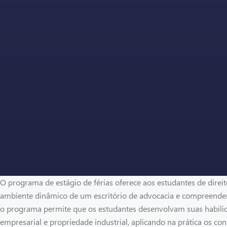
O programa de estágio de férias oferece aos estudantes de direito
ambiente dinâmico de um escritório de advocacia e compreender 
o programa permite que os estudantes desenvolvam suas habilida
empresarial e propriedade industrial, aplicando na prática os c