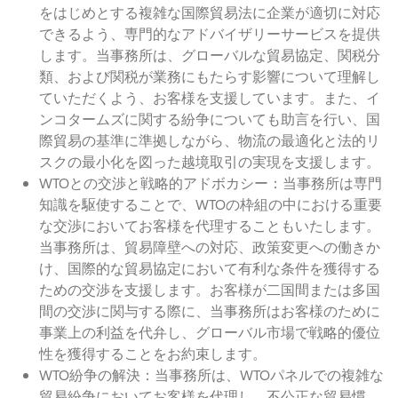
をはじめとする複雑な国際貿易法に企業が適切に対応
できるよう、専門的なアドバイザリーサービスを提供
します。当事務所は、グローバルな貿易協定、関税分
類、および関税が業務にもたらす影響について理解し
ていただくよう、お客様を支援しています。また、イ
ンコタームズに関する紛争についても助言を行い、国
際貿易の基準に準拠しながら、物流の最適化と法的リ
スクの最小化を図った越境取引の実現を支援します。
WTOとの交渉と戦略的アドボカシー：当事務所は専門
知識を駆使することで、WTOの枠組の中における重要
な交渉においてお客様を代理することもいたします。
当事務所は、貿易障壁への対応、政策変更への働きか
け、国際的な貿易協定において有利な条件を獲得する
ための交渉を支援します。お客様が二国間または多国
間の交渉に関与する際に、当事務所はお客様のために
事業上の利益を代弁し、グローバル市場で戦略的優位
性を獲得することをお約束します。
WTO紛争の解決：当事務所は、WTOパネルでの複雑な
貿易紛争においてお客様を代理し、不公正な貿易慣