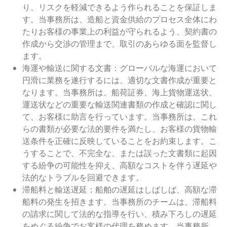
り、リスクを軽減できるよう作られることを保証しま
す。当事務所は、造船と資金供給のプロセス全体にわ
たりお客様の事業上の利益が守られるよう、契約書の
作成から交渉の管理まで、取引のあらゆる面を監督し
ます。
海運や輸送に関する文書：グローバルな海運において
円滑に業務を遂行するには、適切な文書作成が重要と
なります。当事務所は、船荷証券、海上貨物運送状、
運送状などの重要な輸送関連書類の作成と確認に関し
て、お客様に助言を行っています。当事務所は、これ
らの書類が必要な法的要件を満たし、お客様の貨物輸
送条件を正確に反映していることをお約束します。こ
うすることで、不完全な、または誤った文書類に起因
する紛争の可能性を抑え、高額なコストを伴う遅延や
法的なトラブルを回避できます。
滞船料と輸送遅延：船舶の遅延はしばしば、高額な滞
船料の発生を招きます。当事務所のチームは、滞船料
の請求に関して法的な指導を行い、積み下ろしの遅延
をめぐる紛争でお客様の代理を務めます。当事務所