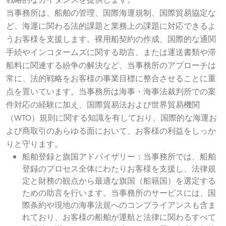
当事務所は、船舶の管理、国際海運規制、国際貿易協定な
ど、海運に関わる法的課題と業務上の課題に対応できるよ
うお客様を支援します。裸用船契約の作成、国際的な通関
手続やインコタームズに関する助言、または運送書類や滞
船料に関連する紛争の解決など、当事務所のアプローチは
常に、法的戦略をお客様の事業目標に整合させることに重
点を置いています。当事務所は海事・海事法裁判所での案
件対応の経験に加え、国際貿易法および世界貿易機関
（WTO）規則に関する知識を有しており、国際的な海運お
よび商取引のあらゆる面において、お客様の利益をしっか
りと守ります。
船舶登録と旗国アドバイザリー：当事務所では、船舶
登録のプロセス全体にわたりお客様を支援し、法律規
定と財務の観点から最適な旗国（船籍国）を選定する
ための助言を行います。当事務所のサービスには、国
際条約や現地の海事法規へのコンプライアンスも含ま
れており、お客様の船舶が運航と法律に関わるすべて