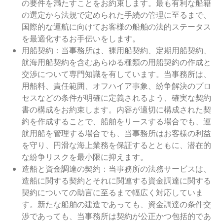
の要件を満たすことをお約束します。最も有利な船籍
の選定から法規で定められた手続の管理に至るまで、
国際的な運航に向けてお客様の船舶の法的ステータス
を最適化するお手伝いをします。
用船契約：当事務所は、裸用船契約、定期用船契約、
航海用船契約を含むあらゆる種類の用船契約の作成と
交渉について専門知識を有しています。当事務所は、
用船料、責任範囲、オフハイア事象、紛争解決のプロ
セスなどの条件が明確に定義されるよう、確実な契約
書の構成をお約束します。内容が適切に構成された契
約を作成することで、船舶をリースする場合でも、運
航用船を管理する場合でも、当事務所はお客様の利益
を守り、円滑な海上業務を保証するとともに、潜在的
な紛争リスクを最小限に抑えます。
造船と資金調達の契約：当事務所の法務サービスは、
造船に関する契約とそれに関連する資金調達に関する
契約についての助言に至るまで幅広く対応していま
す。新たな船舶の建造であっても、資金調達の条件交
渉であっても、当事務所は契約が公正かつ包括的であ