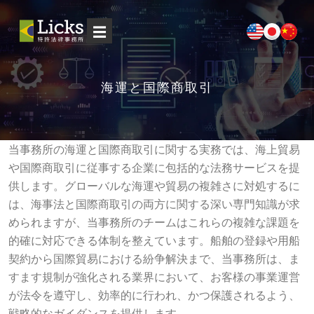
☰
海運と国際商取引
当事務所の海運と国際商取引に関する実務では、海上貿易
や国際商取引に従事する企業に包括的な法務サービスを提
供します。グローバルな海運や貿易の複雑さに対処するに
は、海事法と国際商取引の両方に関する深い専門知識が求
められますが、当事務所のチームはこれらの複雑な課題を
的確に対応できる体制を整えています。船舶の登録や用船
契約から国際貿易における紛争解決まで、当事務所は、ま
すます規制が強化される業界において、お客様の事業運営
が法令を遵守し、効率的に行われ、かつ保護されるよう、
戦略的なガイダンスを提供します。