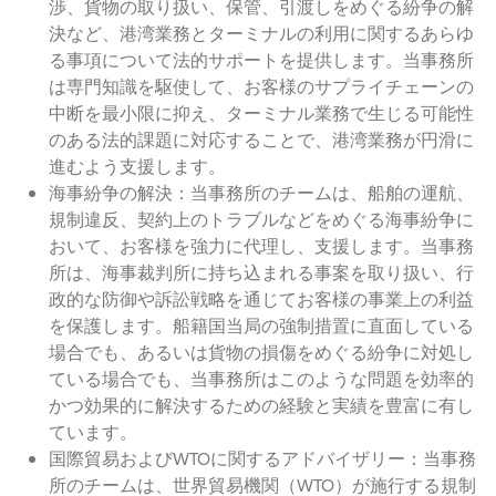
渉、貨物の取り扱い、保管、引渡しをめぐる紛争の解
決など、港湾業務とターミナルの利用に関するあらゆ
る事項について法的サポートを提供します。当事務所
は専門知識を駆使して、お客様のサプライチェーンの
中断を最小限に抑え、ターミナル業務で生じる可能性
のある法的課題に対応することで、港湾業務が円滑に
進むよう支援します。
海事紛争の解決：当事務所のチームは、船舶の運航、
規制違反、契約上のトラブルなどをめぐる海事紛争に
おいて、お客様を強力に代理し、支援します。当事務
所は、海事裁判所に持ち込まれる事案を取り扱い、行
政的な防御や訴訟戦略を通じてお客様の事業上の利益
を保護します。船籍国当局の強制措置に直面している
場合でも、あるいは貨物の損傷をめぐる紛争に対処し
ている場合でも、当事務所はこのような問題を効率的
かつ効果的に解決するための経験と実績を豊富に有し
ています。
国際貿易およびWTOに関するアドバイザリー：当事務
所のチームは、世界貿易機関（WTO）が施行する規制