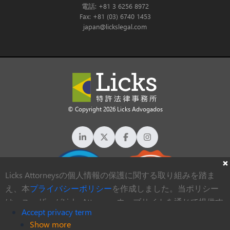
電話: +81 3 6256 8972
Fax: +81 (03) 6740 1453
japan@lickslegal.com
© Copyright 2026 Licks Advogados
Licks Attorneysの個人情報の保護に関する取り組みを踏ま
え、本
プライバシーポリシー
を作成しました。当ポリシー
は、ユーザーがLicks Attorneysウェブサイトを通じて提供す
Accept privacy term
る個人データの収集、保管、処理方法に関する情報を提供
Show more
することを目的としています。
新型コロナウィルス感染症安全対策認証事務所