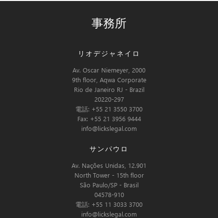
事務所
リオデジャネイロ
Av. Oscar Niemeyer, 2000
9th floor, Aqwa Corporate
Rio de Janeiro RJ - Brazil
20220-297
電話: +55 21 3550 3700
Fax: +55 21 3956 9444
info@lickslegal.com
サンパウロ
Av. Nações Unidas, 12.901
North Tower - 15th floor
São Paulo/SP - Brasil
04578-910
電話: +55 11 3033 3700
info@lickslegal.com