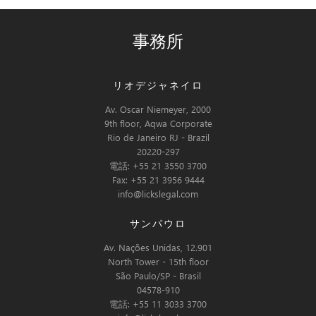
事務所
リオデジャネイロ
Av. Oscar Niemeyer, 2000
9th floor, Aqwa Corporate
Rio de Janeiro RJ - Brazil
20220-297
電話: +55 21 3550 3700
Fax: +55 21 3956 9444
info@lickslegal.com
サンパウロ
Av. Nações Unidas, 12.901
North Tower - 15th floor
São Paulo/SP - Brasil
04578-910
電話: +55 11 3033 3700