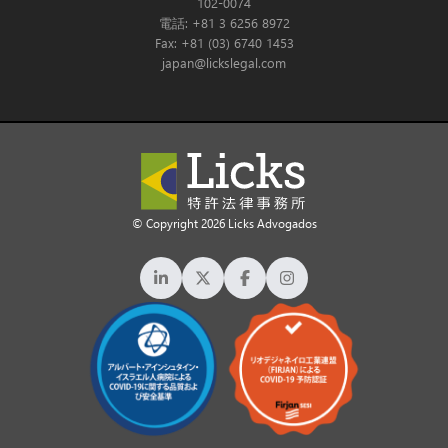
102-0074
電話: +81 3 6256 8972
Fax: +81 (03) 6740 1453
japan@lickslegal.com
© Copyright 2026 Licks Advogados