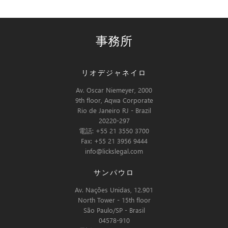
事務所
リオデジャネイロ
Av. Oscar Niemeyer, 2000
9th floor, Aqwa Corporate
Rio de Janeiro RJ - Brazil
20220-297
電話: +55 21 3550 3700
Fax: +55 21 3956 9444
info@lickslegal.com
サンパウロ
Av. Nações Unidas, 12.901
North Tower - 15th floor
São Paulo/SP - Brasil
04578-910