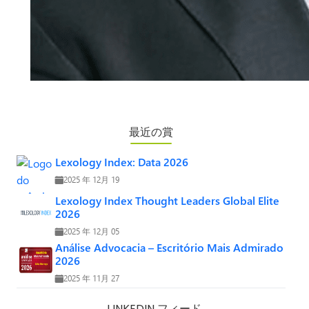
最近の賞
Lexology Index: Data 2026
2025 年 12月 19
Lexology Index Thought Leaders Global Elite
2026
2025 年 12月 05
Análise Advocacia – Escritório Mais Admirado
2026
2025 年 11月 27
LINKEDIN フィード