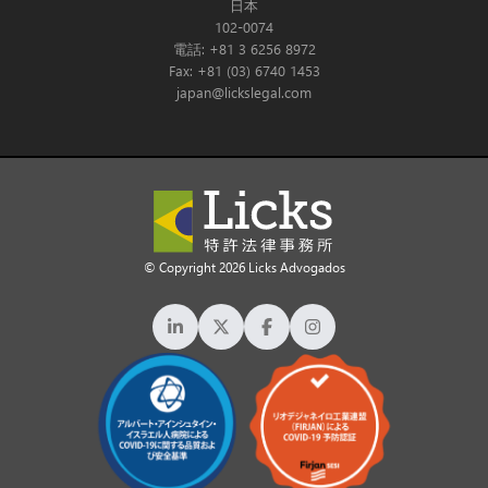
日本
102-0074
電話: +81 3 6256 8972
Fax: +81 (03) 6740 1453
japan@lickslegal.com
© Copyright 2026 Licks Advogados