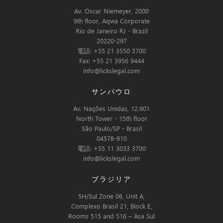
Av. Oscar Niemeyer, 2000
9th floor, Aqwa Corporate
Rio de Janeiro RJ - Brazil
20220-297
電話: +55 21 3550 3700
Fax: +55 21 3956 9444
info@lickslegal.com
サンパウロ
Av. Nações Unidas, 12.901
North Tower - 15th floor
São Paulo/SP - Brasil
04578-910
電話: +55 11 3033 3700
info@lickslegal.com
ブラジリア
SH/Sul Zone 06, Unit A,
Complexo Brasil 21, Block E,
Rooms 515 and 516 – Asa Sul