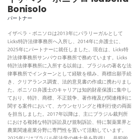
Bonisolo
パートナー
イザベラ・ボニソロは2013年にパラリーガルとして
Licks特許法律事務所へ入所し、2014年に弁護士に、
2025年にパートナーに就任しました。現在は、Licks特
許法律事務所サンパウロ事務所で務めています。Licks
特許法律事務所に入所する以前は、ブラジルの著名な法
律事務所でインターンとして経験を積み、商標出願手続
き、クリアランス調査、法的意見書の作成に携わりまし
た。ボニソロ弁護士のキャリアは知的財産保護に集中し
ており、特許、商標、不正競争、著作権及び関連権利に
関する案件において、カウンセリングと権利行使の両面
を担当しました。2017年以降は、主にブラジル裁判所
における複雑な特許訴訟及び規制訴訟、特に製薬業界と
農業関連産業分野に専門性を置いて活動しています。
2025年にはブラジル民法学の修士号を取得し、共犯的