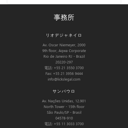
事務所
リオデジャネイロ
Av. Oscar Niemeyer, 2000
9th floor, Aqwa Corporate
Rio de Janeiro RJ - Brazil
20220-297
電話: +55 21 3550 3700
Fax: +55 21 3956 9444
info@lickslegal.com
サンパウロ
Av. Nações Unidas, 12.901
North Tower - 15th floor
São Paulo/SP - Brasil
04578-910
電話: +55 11 3033 3700