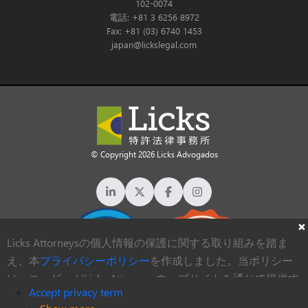
102-0074
電話: +81 3 6256 8972
Fax: +81 (03) 6740 1453
japan@lickslegal.com
© Copyright 2026 Licks Advogados
Licks Attorneysの個人情報の保護に関する取り組みを踏ま
え、本
プライバシーポリシー
を作成しました。当ポリシー
は、ユーザーがLicks Attorneysウェブサイトを通じて提供す
Accept privacy term
る個人データの収集、保管、処理方法に関する情報を提供