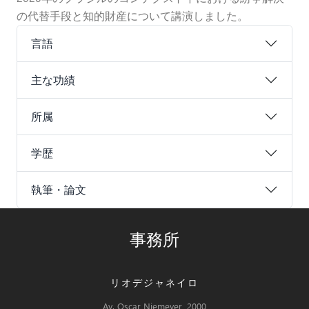
の代替手段と知的財産について講演しました。
言語
主な功績
所属
学歴
執筆・論文
事務所
リオデジャネイロ
Av. Oscar Niemeyer, 2000