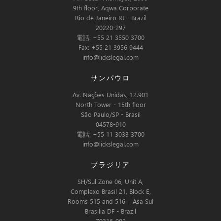
9th floor, Aqwa Corporate
Rio de Janeiro RJ - Brazil
20220-297
電話: +55 21 3550 3700
Fax: +55 21 3956 9444
info@lickslegal.com
サンパウロ
Av. Nações Unidas, 12.901
North Tower - 15th floor
São Paulo/SP - Brasil
04578-910
電話: +55 11 3033 3700
info@lickslegal.com
ブラジリア
SH/Sul Zone 06, Unit A,
Complexo Brasil 21, Block E,
Rooms 515 and 516 – Asa Sul
Brasilia DF - Brazil
70316-902