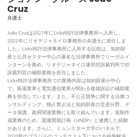
Cruz
弁護士
João Cruzは2021年にLicks特許法律事務所へ入所し、
2022年にリオデジャネイロ事務所の弁護士に就任しま
した。Licks特許法律事務所に入所する以前は、知的財
産と公共セクター中心の著名な法律事務所でリーガルイ
ンターンを務め、リオデジャネイロ連邦控訴裁判所で控
訴裁判官の補助業務を担当しました。
Licks特許法律事務所での業務内容は知的財産が中心
で、医薬業界と電気通信業界が関わる複雑訴訟の補助業
務を担当しています。また、不公正競争に関する法務コ
ンサルティング、独占禁止法と知的財産の交差分野、デ
ータ保護、政府関連業務にも取り組んでいます。規制作
成業務のため、国連開発計画（UNDP）と連携した経験
があります。さらに、ミュンスター大学のパネルで、
2020年のブラジルのコンテクスト下における紛争解決