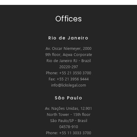
Offices
Rio de Janeiro
Av. Oscar Niemeyer, 2000
9th floor, Aqwa Corporate
Rio de Janeiro RJ - Brazil
20220-297
Phone: +55 21 3550 3700
Fax: +55 21 3956 9444
info@lickslegal.com
São Paulo
Av. Nações Unidas, 12.901
North Tower - 15th floor
São Paulo/SP - Brasil
04578-910
Phone: +55 11 3033 3700