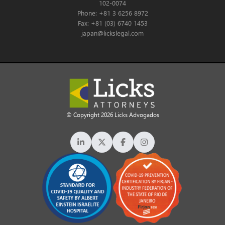
102-0074
Phone: +81 3 6256 8972
Fax: +81 (03) 6740 1453
japan@lickslegal.com
© Copyright 2026 Licks Advogados