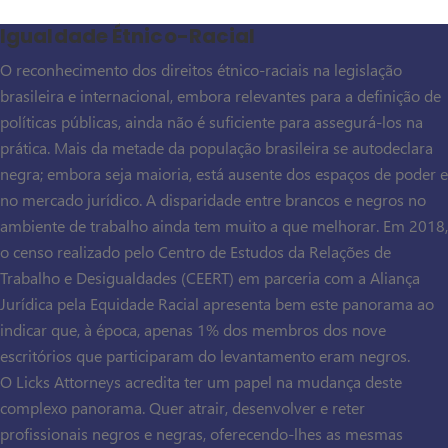
Igualdade Étnico-Racial
O reconhecimento dos direitos étnico-raciais na legislação
brasileira e internacional, embora relevantes para a definição de
políticas públicas, ainda não é suficiente para assegurá-los na
prática. Mais da metade da população brasileira se autodeclara
negra; embora seja maioria, está ausente dos espaços de poder e
no mercado jurídico. A disparidade entre brancos e negros no
ambiente de trabalho ainda tem muito a que melhorar. Em 2018,
o censo realizado pelo Centro de Estudos da Relações de
Trabalho e Desigualdades (CEERT) em parceria com a Aliança
Jurídica pela Equidade Racial apresenta bem este panorama ao
indicar que, à época, apenas 1% dos membros dos nove
escritórios que participaram do levantamento eram negros.
O Licks Attorneys acredita ter um papel na mudança deste
complexo panorama. Quer atrair, desenvolver e reter
profissionais negros e negras, oferecendo-lhes as mesmas