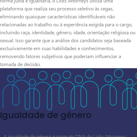
forma justa e igualitária, o Licks Attorneys utiliza uma
plataforma que realiza seu processo seletivo às cegas,
eliminando quaisquer características identificáveis não
relacionadas ao trabalho ou à experiência exigida para o cargo,
incluindo raça, identidade, gênero, idade, orientação religiosa ou
sexual. Isso garante que a análise dos candidatos seja baseada
exclusivamente em suas habilidades e conhecimentos,
removendo fatores subjetivos que poderiam influenciar a
tomada de decisão.
Igualdade de gênero
A igualdade de gênero é parte do DNA do Licks Attorneys: