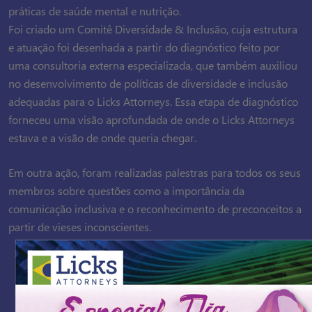
práticas de saúde mental e nutrição.
Foi criado um Comitê Diversidade & Inclusão, cuja estrutura
e atuação foi desenhada a partir do diagnóstico feito por
uma consultoria externa especializada, que também auxiliou
no desenvolvimento de políticas de diversidade e inclusão
adequadas para o Licks Attorneys. Essa etapa de diagnóstico
forneceu uma visão aprofundada de onde o Licks Attorneys
estava e a visão de onde queria chegar.
Em outra ação, foram realizadas palestras para todos os seus
membros sobre questões como a importância da
comunicação inclusiva e o reconhecimento de preconceitos a
partir de vieses inconscientes.