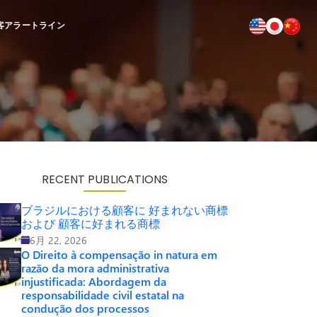
客
アラートライン
RECENT PUBLICATIONS
ブラジルにおける顧客に 好まれない商標
および 顧客に好まれる商標
6月 22, 2026
O Direito à compensação in natura em
razão da mora administrativa
injustificada: Abordagem da
responsabilidade civil estatal na
condução dos processos