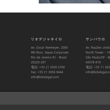
リオデジャネイロ
サンパウロ
Av. Oscar Niemeyer, 2000
Av. Nações Unida
9th floor, Aqwa Corporate
North Tower - 15
Rio de Janeiro RJ - Brazil
São Paulo/SP - Br
20220-297
04578-910
電話: +55 21 3550 3700
電話: +55 11 303
Fax: +55 21 3956 9444
info@lickslegal.
info@lickslegal.com