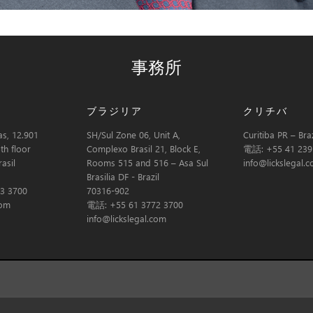
事務所
ブラジリア
クリチバ
s, 12.901
SH/Sul Zone 06, Unit A,
Curitiba PR – Braz
th floor
Complexo Brasil 21, Block E,
電話: +55 41 239
asil
Rooms 515 and 516 – Asa Sul
info@lickslegal.
Brasilia DF - Brazil
3 3700
70316-902
com
電話: +55 61 3772 3700
info@lickslegal.com