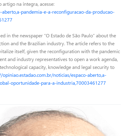
 artigo na íntegra, acesse:
co-aberto,a-pandemia-e-a-reconfiguracao-da-producao-
461277
ished in the newspaper “O Estado de São Paulo” about the
ion and the Brazilian industry. The article refers to the
italize itself, given the reconfiguration with the pandemic
ent and industry representatives to open a work agenda,
technological capacity, knowledge and legal security to
://opiniao.estadao.com.br/noticias/espaco-aberto,a-
obal-oportunidade-para-a-industria,70003461277