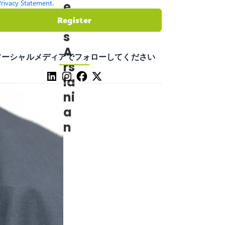
Privacy Statement
.
e
gi
Register
s
A
ソーシャルメディアでフォローしてください
rs
la
ni
a
n