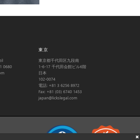
東京
il
東京都千代田区九段南
1 0680
1-6-17 千代田会館ビル6階
com
日本
102-0074
電話: +81 3 6256 8972
Fax: +81 (03) 6740 1453
japan@lickslegal.com