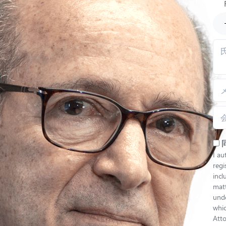
I au
regi
inc
matt
unde
whic
Atto