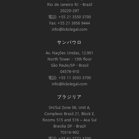
Rio de Janeiro RJ - Brazil
20220-297
電話: +55 21 3550 3700
Fax: +55 21 3956 9444
info@lickslegal.com
サンパウロ
Av. Nações Unidas, 12.901
North Tower - 15th floor
São Paulo/SP - Brasil
04578-910
電話: +55 11 3033 3700
info@lickslegal.com
ブラジリア
SH/Sul Zone 06, Unit A,
Complexo Brasil 21, Block E,
Rooms 515 and 516 – Asa Sul
Brasilia DF - Brazil
70316-902
電話: +55 61 3772 3700