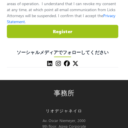
areas of operation. I understand that I can revoke my consent
at any time, at which point all email communication from Licks
Attorneys will be suspended. I confirm that I accept the
Privacy
Statement
.
Register
ソーシャルメディアでフォローしてください
事務所
リオデジャネイロ
Av. Oscar Niemeyer, 2000
9th floor, Aqwa Corporate