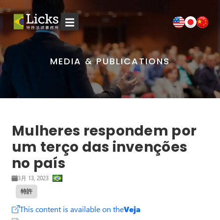
☰
MEDIA & PUBLICATIONS
Mulheres respondem por
um terço das invenções
no país
3月 13, 2023
特許
This content is available on the
Veja