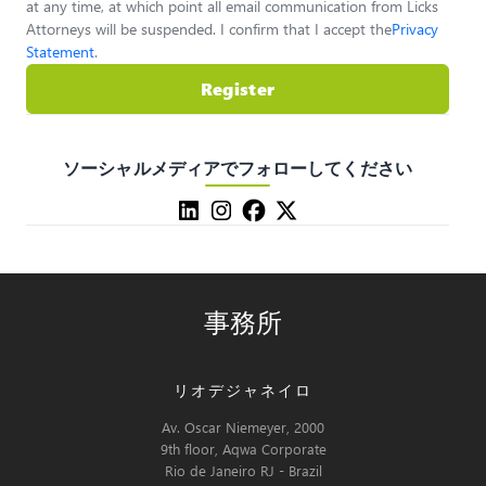
at any time, at which point all email communication from Licks
Attorneys will be suspended. I confirm that I accept the
Privacy
Statement
.
Register
ソーシャルメディアでフォローしてください
事務所
リオデジャネイロ
Av. Oscar Niemeyer, 2000
9th floor, Aqwa Corporate
Rio de Janeiro RJ - Brazil