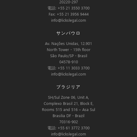
20220-297
電話: +55 21 3550 3700
Fax: +55 21 3956 9444
info@lickslegal.com
サンパウロ
Av. Nações Unidas, 12.901
North Tower - 15th floor
São Paulo/SP - Brasil
04578-910
電話: +55 11 3033 3700
info@lickslegal.com
ブラジリア
SH/Sul Zone 06, Unit A,
Complexo Brasil 21, Block E,
Rooms 515 and 516 – Asa Sul
Brasilia DF - Brazil
70316-902
電話: +55 61 3772 3700
info@lickslegal.com