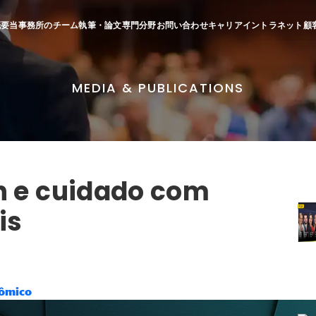
概要
当事務所のチーム
執筆・論文
専門分野
お問い合わせ
キャリア
イントラネット
顧
MEDIA & PUBLICATIONS
n e cuidado com
is
nômico