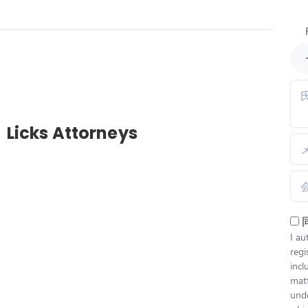
Licks Attorneys
I au
regi
inc
matt
unde