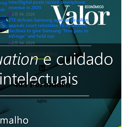
InterDigital posts record smartphone
revenue in 2025
2月 06, 2026
ZTE defeats Samsung again as Brazilian
appeals court reinstates 5G injunction,
declines to give Samsung “free pass to
infringe” and hold out
2月 04, 2026
LINKEDIN FEED