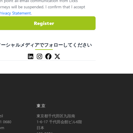
h point all email communication from Licks
rneys will be suspended. I confirm that I accept
Privacy Statement
.
Register
ソーシャルメディアでフォローしてください
東京
il
東京都千代田区九段南
1 0680
1-6-17 千代田会館ビル6階
com
日本