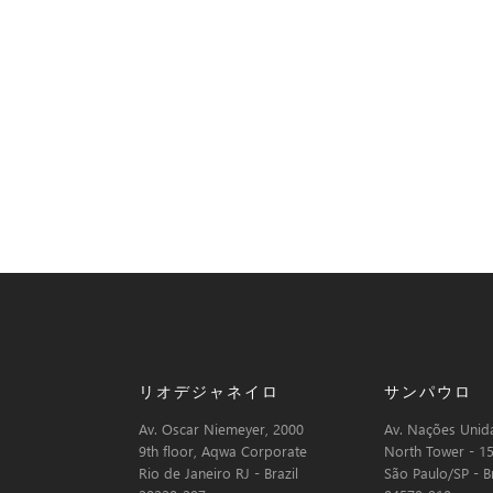
リオデジャネイロ
サンパウロ
Av. Oscar Niemeyer, 2000
Av. Nações Unida
9th floor, Aqwa Corporate
North Tower - 15
Rio de Janeiro RJ - Brazil
São Paulo/SP - Br