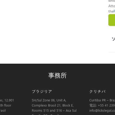
whic
Atto
the
事務所
ブラジリア
クリチバ
s, 12.901
SH/Sul Zone 06, Unit A,
Curitiba PR – Braz
th floor
Complexo Brasil 21, Block E,
電話: +55 41 239
asil
Rooms 515 and 516 – Asa Sul
info@lickslegal.