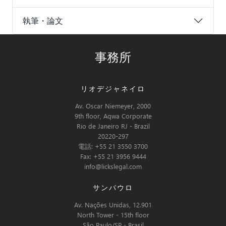
執筆・論文
事務所
リオデジャネイロ
Av. Oscar Niemeyer, 2000
9th floor, Aqwa Corporate
Rio de Janeiro RJ - Brazil
20220-297
電話: +55 21 3550 3700
Fax: +55 21 3956 9444
info@lickslegal.com
サンパウロ
Av. Nações Unidas, 12.901
North Tower - 15th floor
São Paulo/SP - Brasil