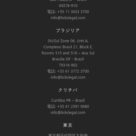
04578-910
電話: +55 11 3033 3700
info@lickslegal.com
ブラジリア
SH/Sul Zone 06, Unit A,
Complexo Brasil 21, Block E,
Rooms 515 and 516 – Asa Sul
Brasilia DF - Brazil
70316-902
電話: +55 61 3772 3700
info@lickslegal.com
クリチバ
Curitiba PR – Brazil
電話: +55 41 2391 0680
info@lickslegal.com
東京
東京都千代田区九段南