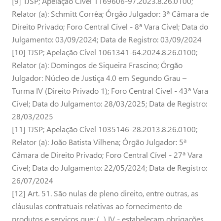
[9] TJSP; Apelação Cível 1169606-97.2023.8.26.0100;
Relator (a): Schmitt Corrêa; Órgão Julgador: 3ª Câmara de
Direito Privado; Foro Central Cível - 8ª Vara Cível; Data do
Julgamento: 03/09/2024; Data de Registro: 03/09/2024
[10] TJSP; Apelação Cível 1061341-64.2024.8.26.0100;
Relator (a): Domingos de Siqueira Frascino; Órgão
Julgador: Núcleo de Justiça 4.0 em Segundo Grau –
Turma IV (Direito Privado 1); Foro Central Cível - 43ª Vara
Cível; Data do Julgamento: 28/03/2025; Data de Registro:
28/03/2025
[11] TJSP; Apelação Cível 1035146-28.2013.8.26.0100;
Relator (a): João Batista Vilhena; Órgão Julgador: 5ª
Câmara de Direito Privado; Foro Central Cível - 27ª Vara
Cível; Data do Julgamento: 22/05/2024; Data de Registro:
26/07/2024
[12] Art. 51. São nulas de pleno direito, entre outras, as
cláusulas contratuais relativas ao fornecimento de
produtos e serviços que: (...) IV - estabeleçam obrigações