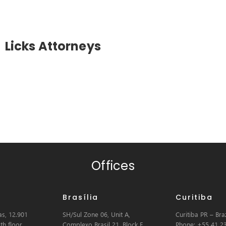
Licks Attorneys
Offices
Brasília
Curitiba
s, 12.901
SH/Sul Zone 06, Unit A,
Curitiba PR – Braz
th floor
Complexo Brasil 21, Block E,
Phone: +55 41 2