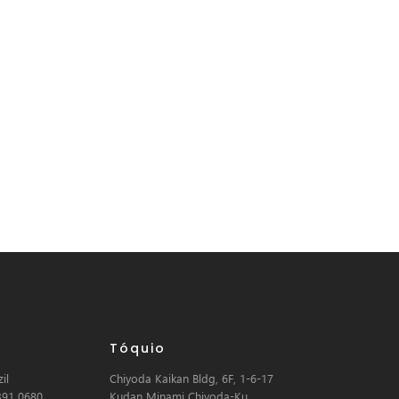
Tóquio
il
Chiyoda Kaikan Bldg, 6F, 1-6-17
391 0680
Kudan Minami Chiyoda-Ku