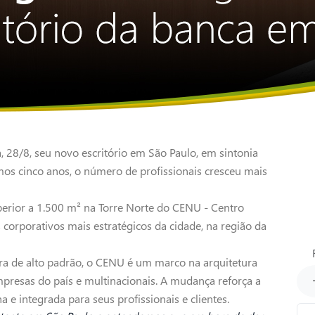
, 28/8, seu novo escritório em São Paulo, em sintonia
mos cinco anos, o número de profissionais cresceu mais
perior a 1.500 m² na Torre Norte do CENU - Centro
orporativos mais estratégicos da cidade, na região da
tura de alto padrão, o CENU é um marco na arquitetura
mpresas do país e multinacionais. A mudança reforça a
e integrada para seus profissionais e clientes.