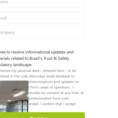
gree to receive informational updates and
erials related to Brazil's Trust & Safety
ulatory landscape.
thorize my personal data – entered here – to be
stered in the Licks Attorneys email database to
lude me in future communications and updates on
ers relating to the firm’s areas of operation. I
rstand that I can revoke my consent at any time, at
h point all email communication from Licks
rneys will be suspended. I confirm that I accept
Privacy Statement
.