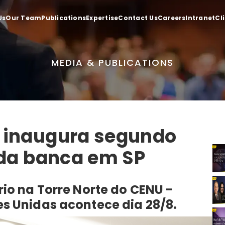
Us
Our Team
Publications
Expertise
Contact Us
Careers
Intranet
Cl
MEDIA & PUBLICATIONS
 inaugura segundo
 da banca em SP
io na Torre Norte do CENU -
s Unidas acontece dia 28/8.