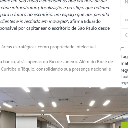
tente em São Paulo e entendemos que era hora de dar
ne infraestrutura, localização e prestígio que refletem
ara o futuro do escritório: um espaço que nos permita
lientes e investindo em inovação
", afirma Eduardo
ponsável por capitanear o escritório de São Paulo desde
reas estratégicas como propriedade intelectual,
I a
a banca, atrás apenas do Rio de Janeiro. Além do Rio e de
mat
, Curitiba e Tóquio, consolidando sua presença nacional e
reg
I au
regi
inc
matt
unde
whic
Atto
the