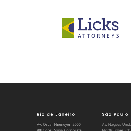
Rio de Janeiro
São Paulo
Av. Oscar Niemeyer, 2000
Av. Nações Unida
9th floor, Aqwa Corporate
North Tower - 15