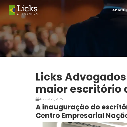
About 
Licks Advogados
maior escritório
August 25, 2025
A inauguração do escritór
Centro Empresarial Naçõe