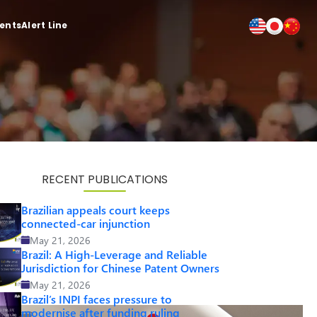
ients
Alert Line
RECENT PUBLICATIONS
Brazilian appeals court keeps
connected-car injunction
May 21, 2026
Brazil: A High-Leverage and Reliable
Jurisdiction for Chinese Patent Owners
May 21, 2026
Brazil’s INPI faces pressure to
modernise after funding ruling